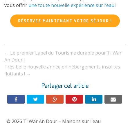
vous offrir
une toute nouvelle expérience sur l’eau
!
RÉSERVEZ MAINTENANT VOTRE SÉJOUR !
Navigation
←
Le premier Label du Tourisme durable pour Ti War
entre
An Dour !
Très belle nouvelle année en hébergements insolites
les
flottants !
→
articles
Partager cet article
© 2026
Ti War An Dour – Maisons sur l'eau