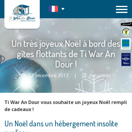
Passer
au
contenu
Un très joyeux Noël à bord des
gîtes flottants de Ti War An
Dour !
22 décembre 2017
|
Actualités
Ti War An Dour vous souhaite un joyeux Noël rempli
de cadeaux !
Un Noël dans un hébergement insolite