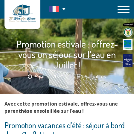
Passer
au
contenu
Promotion estivale : offrez-
vous un séjour sur l’eau en
Juillet !
5 juillet 2021
|
Actualités
Avec cette promotion estivale, offrez-vous une
parenthèse ensoleillée sur l’eau !
Promotion vacances d’été : séjour à bord