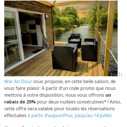
Ti
War An Dour
vous propose, en cette belle saison, de
vous faire plaisir. A partir d’un code promo que nous
mettons à votre disposition, nous vous offrons
un
rabais de 20%
pour deux nuitées consécutives* ! Ainsi,
cette offre sera valable pour toutes les réservations
effectuées
à partir d’aujourd’hui, jusqu’au 14 juillet
.