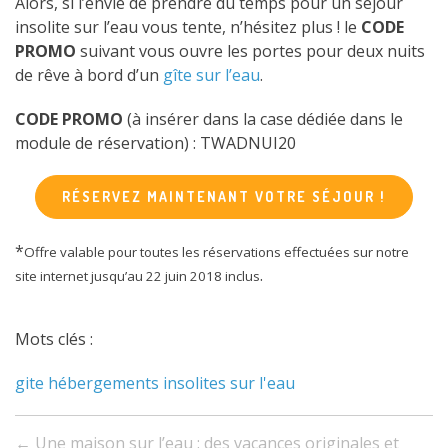
Alors, si l’envie de prendre du temps pour un séjour
insolite sur l’eau vous tente, n’hésitez plus ! le
CODE
PROMO
suivant vous ouvre les portes pour deux nuits
de rêve à bord d’un
gîte sur l’eau
.
CODE PROMO
(à insérer dans la case dédiée dans le
module de réservation) : TWADNUI20
RÉSERVEZ MAINTENANT VOTRE SÉJOUR !
*
Offre valable pour toutes les réservations effectuées sur notre
.
site internet jusqu’au 22 juin 2018 inclus
Mots clés :
gite
hébergements
insolites
sur l'eau
Navigation
←
Une maison sur l’eau : des vacances originales et