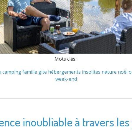
Mots clés :
u
camping
famille
gite
hébergements
insolites
nature
noël
o
week-end
nce inoubliable à travers les