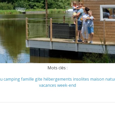
Mots clés :
au
camping
famille
gite
hébergements
insolites
maison
natu
vacances
week-end