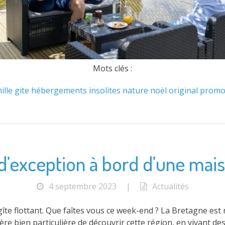
Mots clés :
ille
gite
hébergements
insolites
nature
noël
original
promo
exception à bord d’une maiso
4 septembre 2023
|
Actualités
îte flottant. Que faîtes vous ce week-end ? La Bretagne est
nière bien particulière de découvrir cette région, en vivant