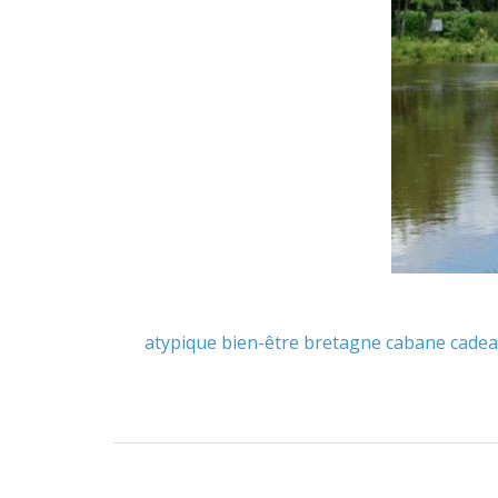
atypique
bien-être
bretagne
cabane
cade