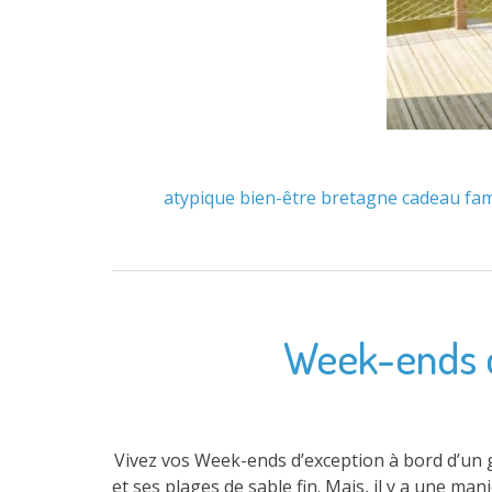
atypique
bien-être
bretagne
cadeau
fam
Week-ends d’
Vivez vos Week-ends d’exception à bord d’un g
et ses plages de sable fin. Mais, il y a une ma