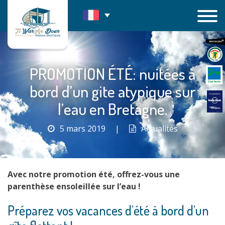
Passer
au
contenu
PROMOTION ÉTÉ: nuitées à
bord d’un gite atypique sur
l’eau en Bretagne.
5 mars 2019
|
Actualités
Avec notre promotion été, offrez-vous une
parenthèse ensoleillée sur l’eau !
Préparez vos vacances d’été à bord d’un