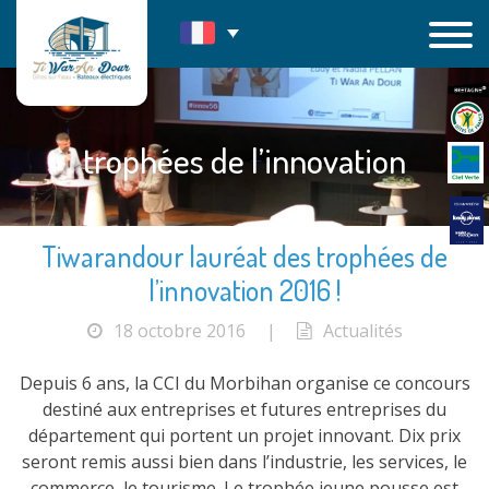
Passer
au
contenu
trophées de l’innovation
Tiwarandour lauréat des trophées de
l’innovation 2016 !
18 octobre 2016
|
Actualités
Depuis 6 ans, la CCI du Morbihan organise ce concours
destiné aux entreprises et futures entreprises du
département qui portent un projet innovant. Dix prix
seront remis aussi bien dans l’industrie, les services, le
commerce, le tourisme. Le trophée jeune pousse est