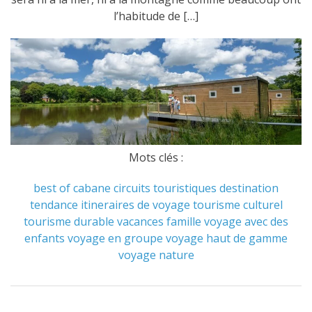
l’habitude de […]
Mots clés :
best of
cabane
circuits touristiques
destination
tendance
itineraires de voyage
tourisme culturel
tourisme durable
vacances famille
voyage avec des
enfants
voyage en groupe
voyage haut de gamme
voyage nature