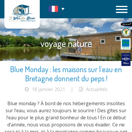
Passer
au
contenu
voyage nature
Blue Monday : les maisons sur l’eau en
Bretagne donnent du peps !
18 janvier 2021
|
Actualités
Blue monday ? À bord de nos hébergements insolites
sur l’eau, vous aurez toujours le sourire ! Des gîtes sur
l’eau pour le plus grand bonheur de tous ! En ce début
d’année, nous vous proposons de vous évader. Ce ne
sera ni à la mer, ni à la montagne comme beaucoup ont