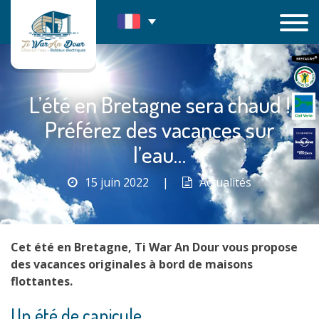
Passer
au
contenu
L’été en Bretagne sera chaud !
Préférez des vacances sur
l’eau…
15 juin 2022
|
Actualités
Cet été en Bretagne, Ti War An Dour vous propose
des vacances originales à bord de maisons
flottantes.
Un été de canicule