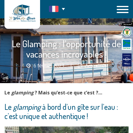
Passer
au
contenu
Le Glamping : l’opportunité de
vacances incroyables !
6 février 2023
|
Actualités
Le
glamping
? Mais qu’est-ce que c’est ?
…
Le
glamping
à bord d’un gîte sur l’eau :
c’est unique et authentique !