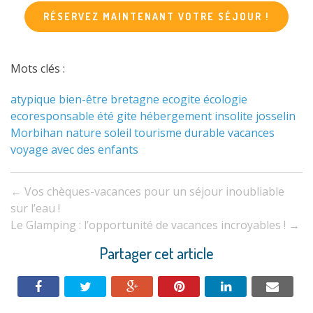
RÉSERVEZ MAINTENANT VOTRE SÉJOUR !
Mots clés :
atypique
bien-être
bretagne
ecogite
écologie
ecoresponsable
été
gite
hébergement
insolite
josselin
Morbihan
nature
soleil
tourisme durable
vacances
voyage avec des enfants
Navigation
←
Vos chèques-vacances pour un séjour inoubliable
entre
sur l’eau !
Le Glamping : l’opportunité de vacances incroyables !
→
les
Partager cet article
articles