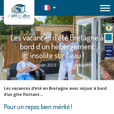
Passer
au
contenu
Les vacances d’été Bretagne à
bord d’un hébergement
insolite sur l’eau !
30 janvier 2023
|
Actualités
Les vacances d’été en Bretagne avec séjour à bord
d’un gîte flottant…
Pour un repos bien mérité !