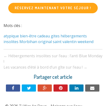
RÉSERVEZ MAINTENANT VOTRE SÉJOUR !
Mots clés :
atypique
bien-être
cadeau
gites
hébergements
insolites
Morbihan
original
saint valentin
weekend
Navigation
←
Hébergements insolites sur l’eau : l’anti Blue Monday
entre
!
Les vacances d’été à bord d’un gîte sur l’eau !
→
les
Partager cet article
articles
© 2026
Ti War An Dour – Maisons sur l'eau