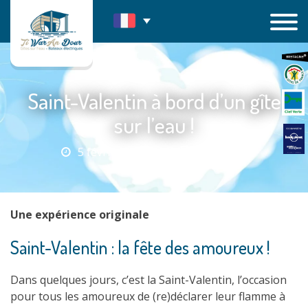
Passer
au
contenu
Saint-Valentin à bord d’un gîte
sur l’eau !
5 février 2019
|
Actualités
Une expérience originale
Saint-Valentin : la fête des amoureux !
Dans quelques jours, c’est la Saint-Valentin, l’occasion
pour tous les amoureux de (re)déclarer leur flamme à