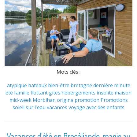
Mots clés :
atypique
bateaux
bien-être
bretagne
dernière minute
été
famille
flottant
gites
hébergements
insolite
maison
mid-week
Morbihan
origina
promotion
Promotions
soleil
sur l'eau
vacances
voyage avec des enfants
Vacances d’été en Brocéliande, magie au