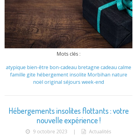
Mots clés :
atypique
bien-être
bon-cadeau
bretagne
cadeau
calme
famille
gite
hébergement
insolite
Morbihan
nature
noël
original
séjours
week-end
Hébergements insolites flottants : votre
nouvelle expérience !
9 octobre 2023
|
Actualités