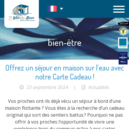
Passer
au
contenu
bien-être
Offrez un séjour en maison sur l’eau avec
notre Carte Cadeau !
23 septembre 2024
|
Actualités
Vos proches ont-ils déjà vécu un séjour à bord d’une
maison flottante ? Vous êtes à la recherche d’un cadeau
original qui sort des sentiers battus ? Pourquoi ne pas
offrir à vos proches l’opportunité de vivre une
expérience hors du commun grâce à nos cartes