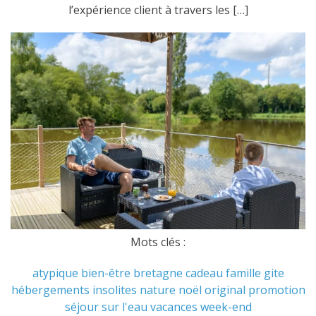
l’expérience client à travers les […]
Mots clés :
atypique
bien-être
bretagne
cadeau
famille
gite
hébergements
insolites
nature
noël
original
promotion
séjour
sur l'eau
vacances
week-end