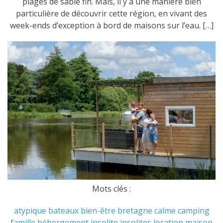
plages de sable fin. Mais, il y a une manière bien
particulière de découvrir cette région, en vivant des
week-ends d’exception à bord de maisons sur l’eau. […]
Mots clés :
atypique
bateaux
bien-être
bretagne
calme
camping
famille
hébergement
insolite
insolites
location
maison