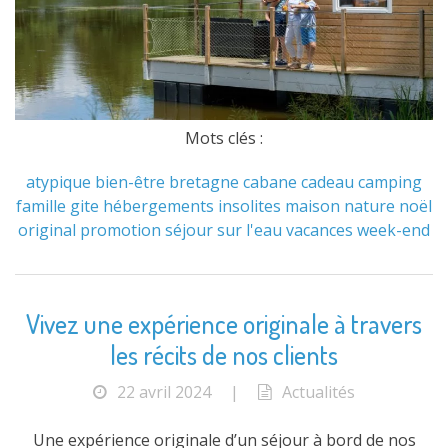
Mots clés :
atypique
bien-être
bretagne
cabane
cadeau
camping
famille
gite
hébergements
insolites
maison
nature
noël
original
promotion
séjour
sur l'eau
vacances
week-end
Vivez une expérience originale à travers
les récits de nos clients
22 avril 2024
|
Actualités
Une expérience originale d’un séjour à bord de nos