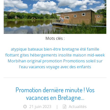
Mots clés :
atypique
bateaux
bien-être
bretagne
été
famille
flottant
gites
hébergements
insolite
maison
mid-week
Morbihan
original
promotion
Promotions
soleil
sur
l'eau
vacances
voyage avec des enfants
Promotion dernière minute ! Vos
vacances en Bretagne…
21 juin 2023
|
Actualités