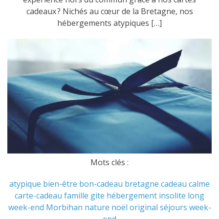
cadeaux ? Nichés au cœur de la Bretagne, nos
hébergements atypiques […]
Mots clés :
atypique
bien-être
bon-cadeau
bretagne
cadeau
calme
carte-cadeau
famille
gite
hébergement
insolite
long
week-end
Morbihan
nature
noël
original
séjours
week-