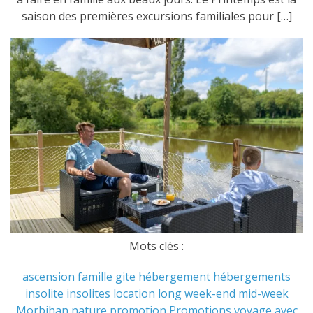
saison des premières excursions familiales pour […]
Mots clés :
ascension
famille
gite
hébergement
hébergements
insolite
insolites
location
long week-end
mid-week
Morbihan
nature
promotion
Promotions
voyage avec