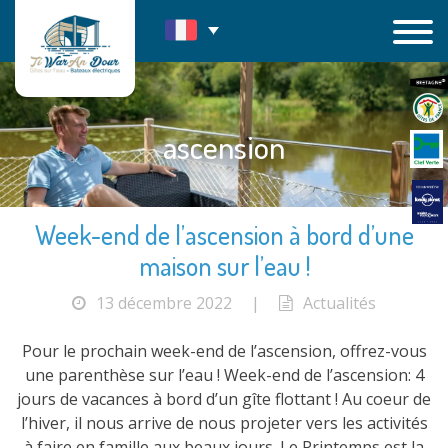
Passer
au
contenu
ascension
Week-end de l’ascension à bord d’une
maison sur l’eau !
13 décembre 2022
|
Actualités
Pour le prochain week-end de l’ascension, offrez-vous
une parenthèse sur l’eau ! Week-end de l’ascension: 4
jours de vacances à bord d’un gîte flottant ! Au coeur de
l’hiver, il nous arrive de nous projeter vers les activités
à faire en famille aux beaux jours. Le Printemps est la