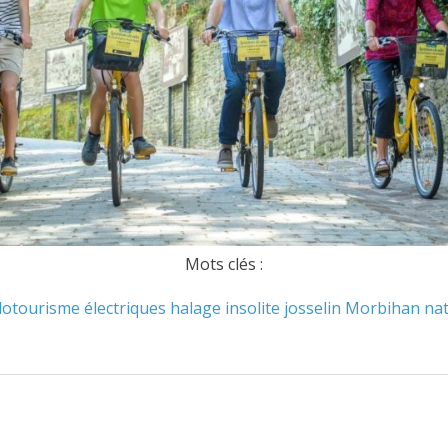
Mots clés :
lotourisme
électriques
halage
insolite
josselin
Morbihan
na