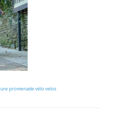
ture
promenade
vélo
velos