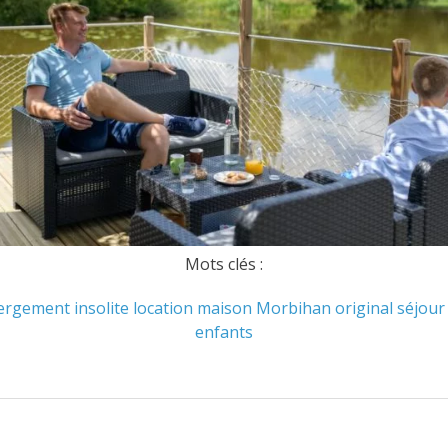
Mots clés :
ergement
insolite
location
maison
Morbihan
original
séjour
enfants