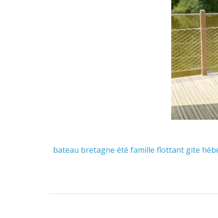
bateau
bretagne
été
famille
flottant
gite
héb