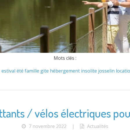
Mots clés :
e
estival
été
famille
gite
hébergement
insolite
josselin
locati
ttants / vélos électriques po
7 novembre 2022
|
Actualités