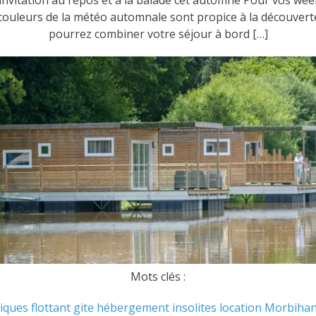
les couleurs de la météo automnale sont propice à la découver
pourrez combiner votre séjour à bord […]
Mots clés :
riques
flottant
gite
hébergement
insolites
location
Morbiha