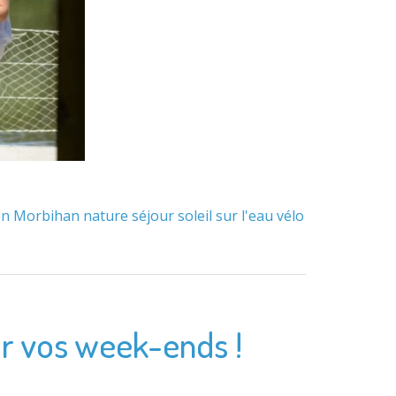
on
Morbihan
nature
séjour
soleil
sur l'eau
vélo
ur vos week-ends !