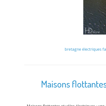
bretagne
électriques
fa
Maisons flottantes
Maisons flottantes et vélos électriques : un