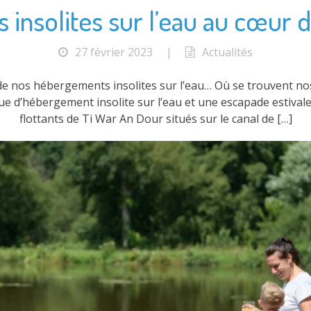
nsolites sur l’eau au cœur d
27 février 2023
|
Actualités
de nos hébergements insolites sur l’eau… Où se trouvent nos
 d’hébergement insolite sur l’eau et une escapade estivale 
flottants de Ti War An Dour situés sur le canal de […]