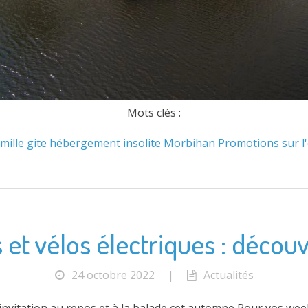
Mots clés :
mille
gite
hébergement
insolite
Morbihan
Promotions
sur l
 et vélos électriques : découv
24 octobre 2022
|
Actualités
e invitation au repos et à la balade cet automne Pour vos 