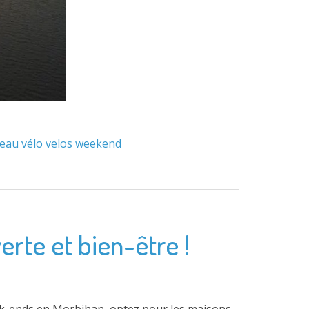
'eau
vélo
velos
weekend
erte et bien-être !
week-ends en Morbihan, optez pour les maisons