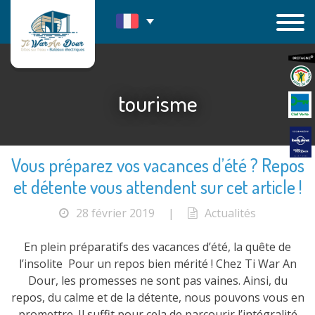
Passer
au
contenu
tourisme
Vous préparez vos vacances d’été ? Repos
et détente vous attendent sur cet article !
28 février 2019
|
Actualités
En plein préparatifs des vacances d’été, la quête de
l’insolite Pour un repos bien mérité ! Chez Ti War An
Dour, les promesses ne sont pas vaines. Ainsi, du
repos, du calme et de la détente, nous pouvons vous en
promettre. Il suffit pour cela de parcourir l’intégralité