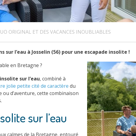
 DUO ORIGINAL ET DES VACANCES INOUBLIABLES
 sur l’eau à Josselin (56) pour une escapade insolite !
able en Bretagne ?
insolite sur l’eau
, combiné à
tre jolie petite cité de caractère
du
 ou d’aventure, cette combinaison
.
solite sur l’eau
aux calmes de la Bretagne, entouré