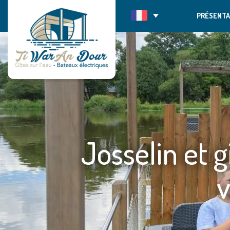
Passer
PRÉSENTA
au
contenu
Josselin et g
v