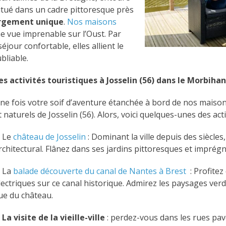
situé dans un cadre pittoresque près
ergement unique
.
Nos maisons
 vue imprenable sur l’Oust. Par
éjour confortable, elles allient le
bliable.
es activités touristiques à Josselin (56) dans le Morbihan
ne fois votre soif d’aventure étanchée à bord de nos maison
t naturels de Josselin (56). Alors, voici quelques-unes des a
. Le
château de Josselin
: Dominant la ville depuis des siècles
rchitectural. Flânez dans ses jardins pittoresques et impré
. La
balade découverte du canal de Nantes à Brest
: Profitez
lectriques sur ce canal historique. Admirez les paysages ver
ue du château.
.
La visite de la vieille-ville
: perdez-vous dans les rues pav