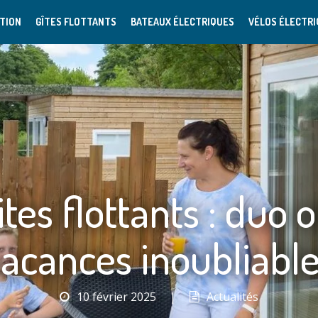
TION
GÎTES FLOTTANTS
BATEAUX ÉLECTRIQUES
VÉLOS ÉLECTR
ites flottants : duo o
acances inoubliabl
10 février 2025
|
Actualités