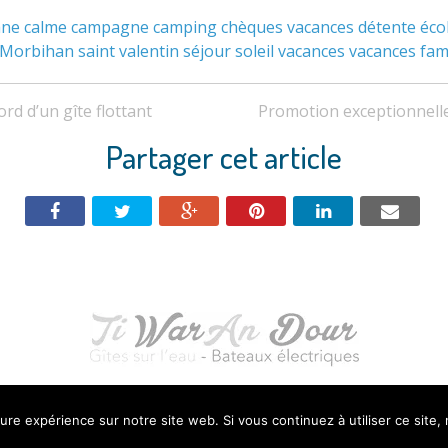
ane
calme
campagne
camping
chèques vacances
détente
éco
Morbihan
saint valentin
séjour
soleil
vacances
vacances fami
rd d’un gîte flottant
Promotion exceptionnelle
Partager cet article
eure expérience sur notre site web. Si vous continuez à utiliser ce site
Tarifs & Dispos
Contact & Localisation
Livre 