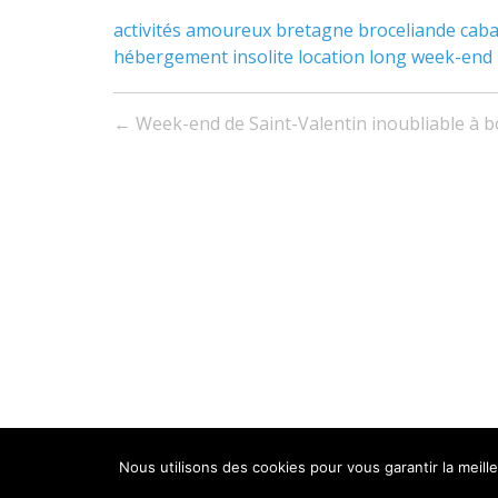
activités
amoureux
bretagne
broceliande
cab
hébergement
insolite
location
long week-end
Navigation
←
Week-end de Saint-Valentin inoubliable à bo
entre
les
articles
Nous utilisons des cookies pour vous garantir la meill
© 2026
Ti War An Dour – Maisons sur l'eau