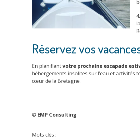
b
4
l
R
Réservez vos vacances
En planifiant
votre prochaine escapade esti
hébergements insolites sur l’eau et activités 
cœur de la Bretagne.
©
EMP Consulting
Mots clés :