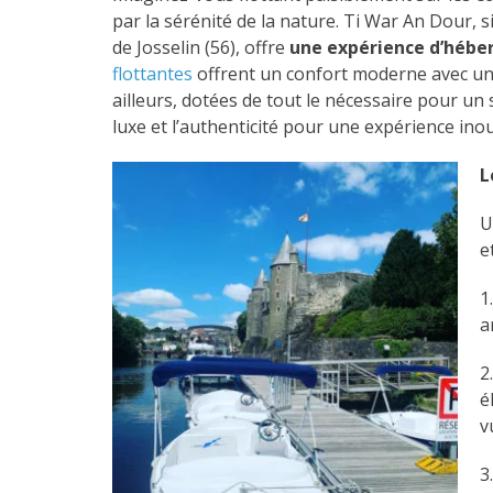
par la sérénité de la nature. Ti War An Dour, 
de Josselin (56), offre
une expérience d’héb
flottantes
offrent un confort moderne avec une
ailleurs, dotées de tout le nécessaire pour un s
luxe et l’authenticité pour une expérience inou
L
U
e
1
a
2
é
v
3