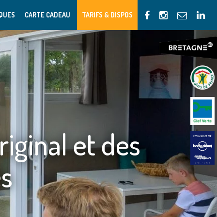
IQUES
CARTE CADEAU
TARIFS & DISPOS
riginal et des
es