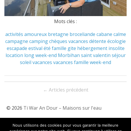
Mots clés :
activités
amoureux
bretagne
broceliande
cabane
calme
campagne
camping
chèques vacances
détente
écologie
escapade
estival
été
famille
gite
hébergement
insolite
location
long week-end
Morbihan
saint valentin
séjour
soleil
vacances
vacances famille
week-end
Navigation
←
Articles précédent
entre
les
© 2026
Ti War An Dour – Maisons sur l'eau
articles
Tarifs & Dispos
Nous utilisons des cookies pour vous garantir la meilleure
Contact & Localisation