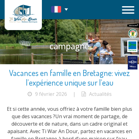
Passer
au
contenu
campagne
Vacances en famille en Bretagne: vivez
l’expérience unique sur l’eau
9 février 2026
|
Actualités
Et si cette année, vous offriez à votre famille bien plus
que des vacances ?Un vrai moment de partage, de
découverte et de nature, dans un cadre original et
apaisant. Avec Ti War An Dour, partez en vacances en
famille en Bretagne à bord d’une maison sur l’eau,