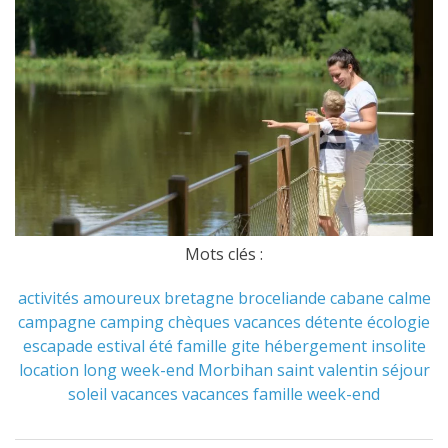
Mots clés :
activités
amoureux
bretagne
broceliande
cabane
calme
campagne
camping
chèques vacances
détente
écologie
escapade
estival
été
famille
gite
hébergement
insolite
location
long week-end
Morbihan
saint valentin
séjour
soleil
vacances
vacances famille
week-end