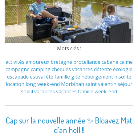
Mots clés :
activités
amoureux
bretagne
broceliande
cabane
calme
campagne
camping
chèques vacances
détente
écologie
escapade
estival
été
famille
gite
hébergement
insolite
location
long week-end
Morbihan
saint valentin
séjour
soleil
vacances
vacances famille
week-end
Cap sur la nouvelle année ✨ Bloavez Mat
d’an holl !!