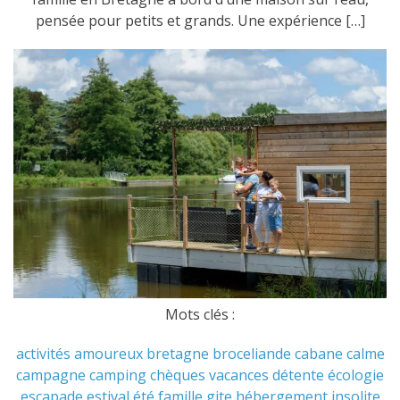
pensée pour petits et grands. Une expérience […]
Mots clés :
activités
amoureux
bretagne
broceliande
cabane
calme
campagne
camping
chèques vacances
détente
écologie
escapade
estival
été
famille
gite
hébergement
insolite