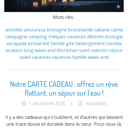
Mots clés :
activités
amoureux
bretagne
broceliande
cabane
calme
campagne
camping
chèques vacances
détente
écologie
escapade
estival
été
famille
gite
hébergement
insolite
location
long week-end
Morbihan
saint valentin
séjour
soleil
vacances
vacances famille
week-end
Notre CARTE CADEAU : offrez un rêve
flottant, un séjour sur l’eau !
1 décembre 2025
|
Actualités
Il y a des cadeaux qui s’oublient, et d’autres qui laissent
une trace douce et durable dans le cœur. Pour ceux-là,