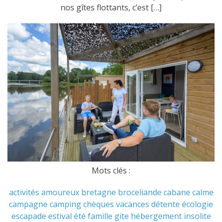
nos gîtes flottants, c’est […]
Mots clés :
activités
amoureux
bretagne
broceliande
cabane
calme
campagne
camping
chèques vacances
détente
écologie
escapade
estival
été
famille
gite
hébergement
insolite