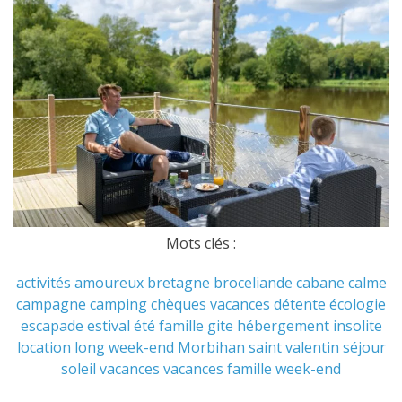
Mots clés :
activités
amoureux
bretagne
broceliande
cabane
calme
campagne
camping
chèques vacances
détente
écologie
escapade
estival
été
famille
gite
hébergement
insolite
location
long week-end
Morbihan
saint valentin
séjour
soleil
vacances
vacances famille
week-end