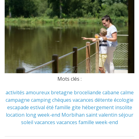
Mots clés :
activités
amoureux
bretagne
broceliande
cabane
calme
campagne
camping
chèques vacances
détente
écologie
escapade
estival
été
famille
gite
hébergement
insolite
location
long week-end
Morbihan
saint valentin
séjour
soleil
vacances
vacances famille
week-end