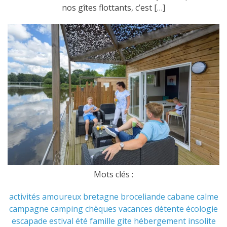
nos gîtes flottants, c’est […]
Mots clés :
activités
amoureux
bretagne
broceliande
cabane
calme
campagne
camping
chèques vacances
détente
écologie
escapade
estival
été
famille
gite
hébergement
insolite