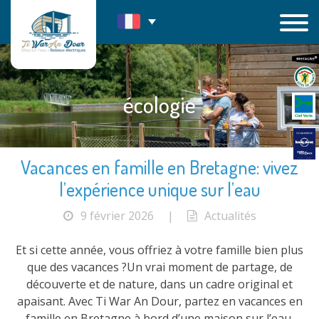
Passer
au
contenu
écologie
Vacances en famille en Bretagne: vivez
l’expérience unique sur l’eau
9 février 2026
|
Actualités
Et si cette année, vous offriez à votre famille bien plus
que des vacances ?Un vrai moment de partage, de
découverte et de nature, dans un cadre original et
apaisant. Avec Ti War An Dour, partez en vacances en
famille en Bretagne à bord d’une maison sur l’eau,