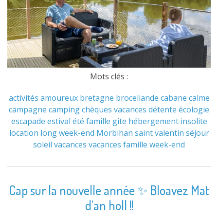
Mots clés :
activités
amoureux
bretagne
broceliande
cabane
calme
campagne
camping
chèques vacances
détente
écologie
escapade
estival
été
famille
gite
hébergement
insolite
location
long week-end
Morbihan
saint valentin
séjour
soleil
vacances
vacances famille
week-end
Cap sur la nouvelle année ✨ Bloavez Mat
d’an holl !!