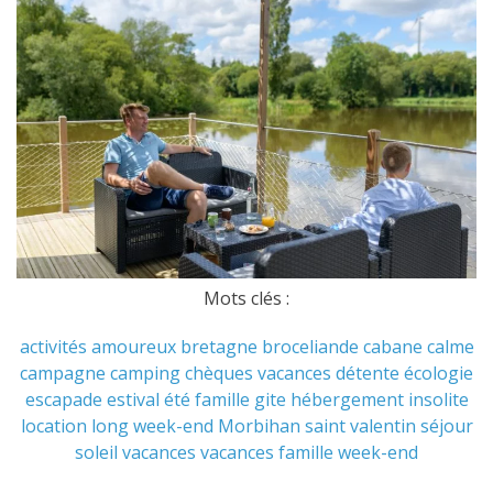
Mots clés :
activités
amoureux
bretagne
broceliande
cabane
calme
campagne
camping
chèques vacances
détente
écologie
escapade
estival
été
famille
gite
hébergement
insolite
location
long week-end
Morbihan
saint valentin
séjour
soleil
vacances
vacances famille
week-end