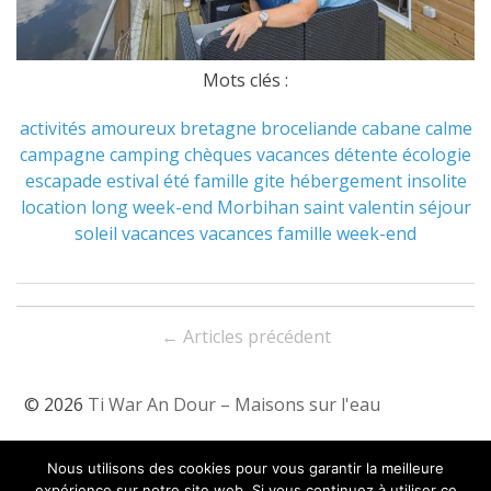
Mots clés :
activités
amoureux
bretagne
broceliande
cabane
calme
campagne
camping
chèques vacances
détente
écologie
escapade
estival
été
famille
gite
hébergement
insolite
location
long week-end
Morbihan
saint valentin
séjour
soleil
vacances
vacances famille
week-end
Navigation
←
Articles précédent
entre
les
© 2026
Ti War An Dour – Maisons sur l'eau
articles
Tarifs & Dispos
Nous utilisons des cookies pour vous garantir la meilleure
Contact & Localisation
expérience sur notre site web. Si vous continuez à utiliser ce