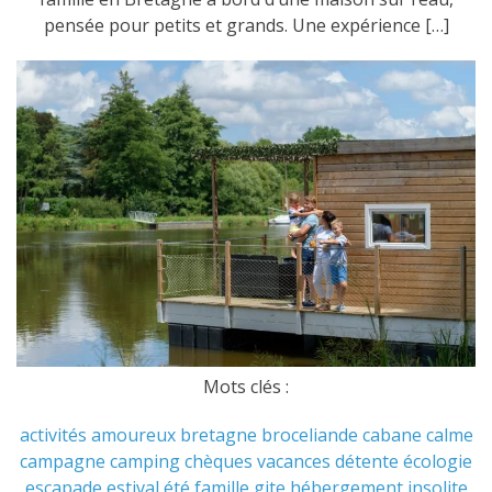
pensée pour petits et grands. Une expérience […]
Mots clés :
activités
amoureux
bretagne
broceliande
cabane
calme
campagne
camping
chèques vacances
détente
écologie
escapade
estival
été
famille
gite
hébergement
insolite