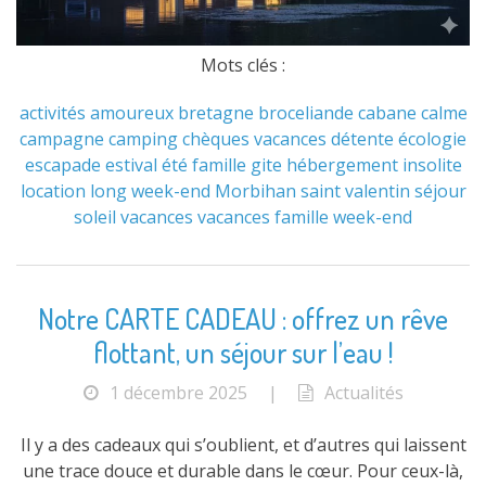
Mots clés :
activités
amoureux
bretagne
broceliande
cabane
calme
campagne
camping
chèques vacances
détente
écologie
escapade
estival
été
famille
gite
hébergement
insolite
location
long week-end
Morbihan
saint valentin
séjour
soleil
vacances
vacances famille
week-end
Notre CARTE CADEAU : offrez un rêve
flottant, un séjour sur l’eau !
1 décembre 2025
|
Actualités
Il y a des cadeaux qui s’oublient, et d’autres qui laissent
une trace douce et durable dans le cœur. Pour ceux-là,