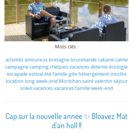
Mots clés :
activités
amoureux
bretagne
broceliande
cabane
calme
campagne
camping
chèques vacances
détente
écologie
escapade
estival
été
famille
gite
hébergement
insolite
location
long week-end
Morbihan
saint valentin
séjour
soleil
vacances
vacances famille
week-end
Cap sur la nouvelle année ✨ Bloavez Mat
d’an holl !!