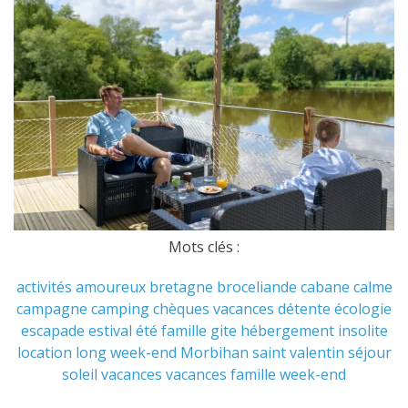
Mots clés :
activités
amoureux
bretagne
broceliande
cabane
calme
campagne
camping
chèques vacances
détente
écologie
escapade
estival
été
famille
gite
hébergement
insolite
location
long week-end
Morbihan
saint valentin
séjour
soleil
vacances
vacances famille
week-end