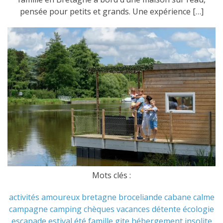
pensée pour petits et grands. Une expérience […]
Mots clés :
activités
amoureux
bretagne
broceliande
cabane
calme
campagne
camping
chèques vacances
détente
écologie
escapade
estival
été
famille
gite
hébergement
insolite