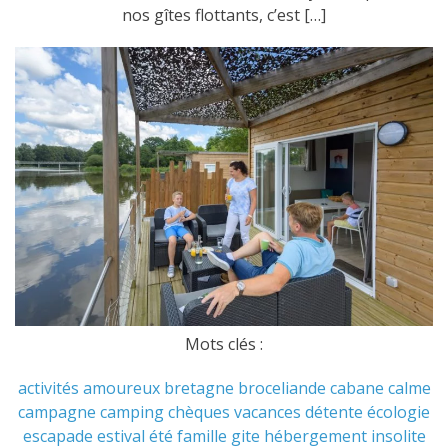
nos gîtes flottants, c’est […]
Mots clés :
activités
amoureux
bretagne
broceliande
cabane
calme
campagne
camping
chèques vacances
détente
écologie
escapade
estival
été
famille
gite
hébergement
insolite