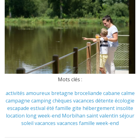
Mots clés :
activités
amoureux
bretagne
broceliande
cabane
calme
campagne
camping
chèques vacances
détente
écologie
escapade
estival
été
famille
gite
hébergement
insolite
location
long week-end
Morbihan
saint valentin
séjour
soleil
vacances
vacances famille
week-end