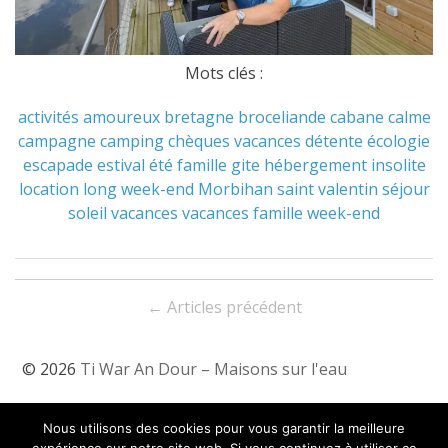
Mots clés :
activités
amoureux
bretagne
broceliande
cabane
calme
campagne
camping
chèques vacances
détente
écologie
escapade
estival
été
famille
gite
hébergement
insolite
location
long week-end
Morbihan
saint valentin
séjour
soleil
vacances
vacances famille
week-end
Navigation
←
Articles précédent
entre
les
© 2026
Ti War An Dour – Maisons sur l'eau
articles
Tarifs & Dispos
Nous utilisons des cookies pour vous garantir la meilleure
Contact & Localisation