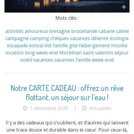
Mots clés :
activités
amoureux
bretagne
broceliande
cabane
calme
campagne
camping
chèques vacances
détente
écologie
escapade
estival
été
famille
gite
hébergement
insolite
location
long week-end
Morbihan
saint valentin
séjour
soleil
vacances
vacances famille
week-end
Notre CARTE CADEAU : offrez un rêve
flottant, un séjour sur l’eau !
1 décembre 2025
|
Actualités
Il y a des cadeaux qui s’oublient, et d’autres qui laissent
une trace douce et durable dans le cœur. Pour ceux-là,