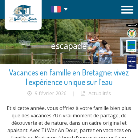
Passer
au
contenu
escapade
Vacances en famille en Bretagne: vivez
l’expérience unique sur l’eau
9 février 2026
|
Actualités
Et si cette année, vous offriez à votre famille bien plus
que des vacances ?Un vrai moment de partage, de
découverte et de nature, dans un cadre original et
apaisant. Avec Ti War An Dour, partez en vacances en
famille en Bretagne à bord d’une maison sur l’eau,