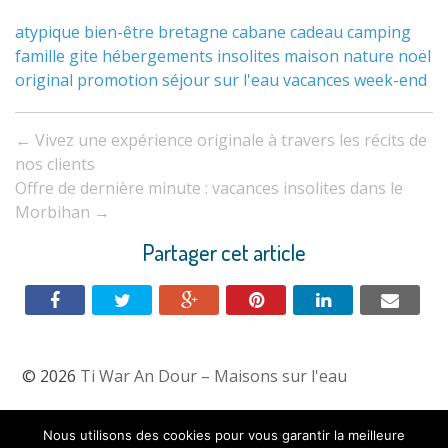
atypique
bien-être
bretagne
cabane
cadeau
camping
famille
gite
hébergements
insolites
maison
nature
noël
original
promotion
séjour
sur l'eau
vacances
week-end
Navigation
←
Vivez une expérience originale à travers les récits de
entre
nos clients
Offre de dernière minute : vacances insolites dans le
les
Morbihan
→
articles
Partager cet article
© 2026
Ti War An Dour – Maisons sur l'eau
Tarifs & Dispos
Nous utilisons des cookies pour vous garantir la meilleure