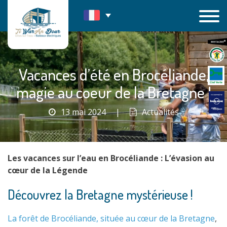
Passer
au
contenu
Vacances d’été en Brocéliande,
magie au coeur de la Bretagne !
13 mai 2024
|
Actualités
Les vacances sur l’eau en Brocéliande : L’évasion au
cœur de la Légende
Découvrez la Bretagne mystérieuse !
La forêt de Brocéliande, située au cœur de la Bretagne
,