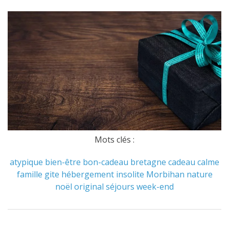
Mots clés :
atypique
bien-être
bon-cadeau
bretagne
cadeau
calme
famille
gite
hébergement
insolite
Morbihan
nature
noël
original
séjours
week-end