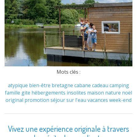
Mots clés :
atypique
bien-être
bretagne
cabane
cadeau
camping
famille
gite
hébergements
insolites
maison
nature
noël
original
promotion
séjour
sur l'eau
vacances
week-end
Vivez une expérience originale à travers