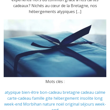
cadeaux ? Nichés au cœur de la Bretagne, nos
hébergements atypiques […]
Mots clés :
atypique
bien-être
bon-cadeau
bretagne
cadeau
calme
carte-cadeau
famille
gite
hébergement
insolite
long
week-end
Morbihan
nature
noël
original
séjours
week-