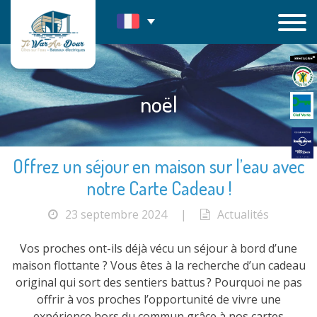
Passer
au
contenu
noël
Offrez un séjour en maison sur l’eau avec
notre Carte Cadeau !
23 septembre 2024
|
Actualités
Vos proches ont-ils déjà vécu un séjour à bord d’une
maison flottante ? Vous êtes à la recherche d’un cadeau
original qui sort des sentiers battus ? Pourquoi ne pas
offrir à vos proches l’opportunité de vivre une
expérience hors du commun grâce à nos cartes