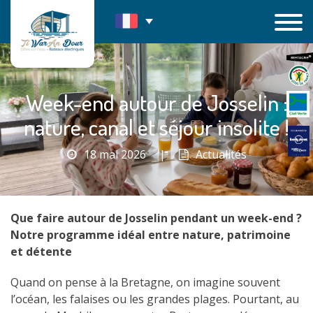
Passer
au
contenu
Week-end autour de Josselin :
nature, canal et séjour insolite !
18 mai 2026
|
Actualités
Que faire autour de Josselin pendant un week-end ?
Notre programme idéal entre nature, patrimoine
et détente
Quand on pense à la Bretagne, on imagine souvent
l’océan, les falaises ou les grandes plages. Pourtant, au