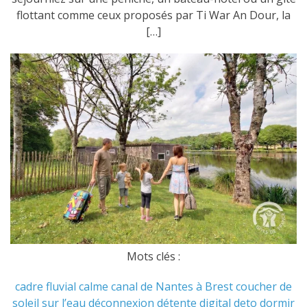
flottant comme ceux proposés par Ti War An Dour, la
[…]
Mots clés :
cadre fluvial
calme
canal de Nantes à Brest
coucher de
soleil sur l’eau
déconnexion
détente
digital deto
dormir