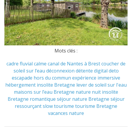
Mots clés :
cadre fluvial
calme
canal de Nantes à Brest
coucher de
soleil sur l’eau
déconnexion
détente
digital deto
escapade hors du commun
expérience immersive
hébergement insolite Bretagne
lever de soleil sur l'eau
maisons sur l’eau Bretagne
nature
nuit insolite
Bretagne
romantique
séjour nature Bretagne
séjour
ressourçant
slow tourisme
tourisme Bretagne
vacances nature