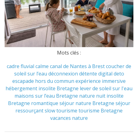
Mots clés :
cadre fluvial
calme
canal de Nantes à Brest
coucher de
soleil sur l’eau
déconnexion
détente
digital deto
escapade hors du commun
expérience immersive
hébergement insolite Bretagne
lever de soleil sur l'eau
maisons sur l’eau Bretagne
nature
nuit insolite
Bretagne
romantique
séjour nature Bretagne
séjour
ressourçant
slow tourisme
tourisme Bretagne
vacances nature