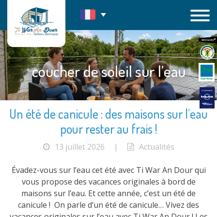
Passer
au
contenu
coucher de soleil sur l’eau
Un été de canicule : des maisons sur l’eau
pour rester au frais !
13 juillet 2026
|
Actualités
Évadez-vous sur l’eau cet été avec Ti War An Dour qui
vous propose des vacances originales à bord de
maisons sur l’eau. Et cette année, c’est un été de
canicule ! On parle d’un été de canicule… Vivez des
vacances originales sur l’eau avec Ti War An Dour ! Les