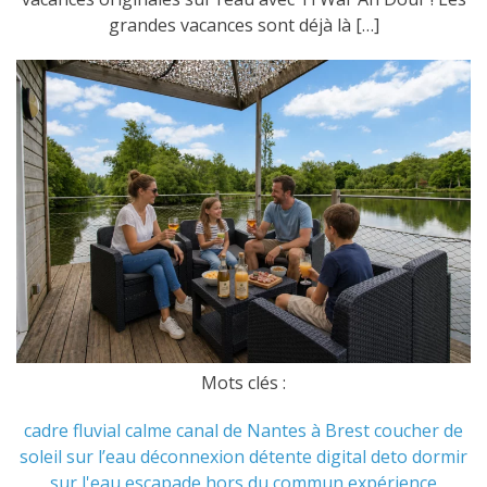
grandes vacances sont déjà là […]
Mots clés :
cadre fluvial
calme
canal de Nantes à Brest
coucher de
soleil sur l’eau
déconnexion
détente
digital deto
dormir
sur l'eau
escapade hors du commun
expérience