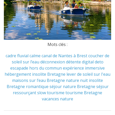
Mots clés :
cadre fluvial
calme
canal de Nantes à Brest
coucher de
soleil sur l’eau
déconnexion
détente
digital deto
escapade hors du commun
expérience immersive
hébergement insolite Bretagne
lever de soleil sur l'eau
maisons sur l’eau Bretagne
nature
nuit insolite
Bretagne
romantique
séjour nature Bretagne
séjour
ressourçant
slow tourisme
tourisme Bretagne
vacances nature