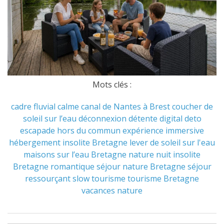
Mots clés :
cadre fluvial
calme
canal de Nantes à Brest
coucher de
soleil sur l’eau
déconnexion
détente
digital deto
escapade hors du commun
expérience immersive
hébergement insolite Bretagne
lever de soleil sur l'eau
maisons sur l’eau Bretagne
nature
nuit insolite
Bretagne
romantique
séjour nature Bretagne
séjour
ressourçant
slow tourisme
tourisme Bretagne
vacances nature