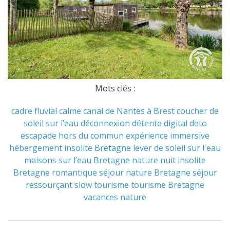
Mots clés :
cadre fluvial
calme
canal de Nantes à Brest
coucher de
soleil sur l’eau
déconnexion
détente
digital deto
escapade hors du commun
expérience immersive
hébergement insolite Bretagne
lever de soleil sur l'eau
maisons sur l’eau Bretagne
nature
nuit insolite
Bretagne
romantique
séjour nature Bretagne
séjour
ressourçant
slow tourisme
tourisme Bretagne
vacances nature