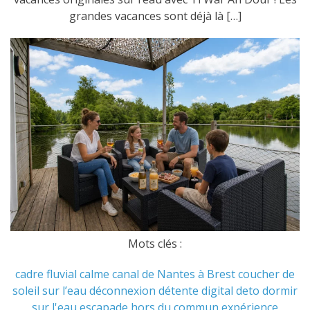
grandes vacances sont déjà là […]
Mots clés :
cadre fluvial
calme
canal de Nantes à Brest
coucher de
soleil sur l’eau
déconnexion
détente
digital deto
dormir
sur l'eau
escapade hors du commun
expérience