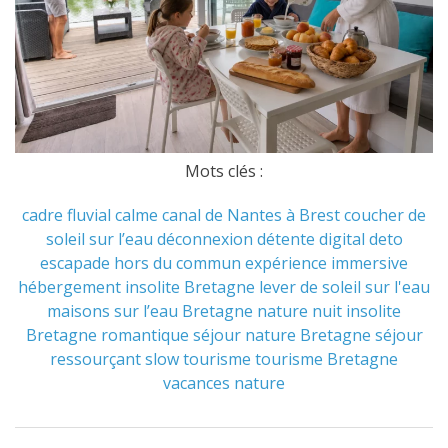
Mots clés :
cadre fluvial
calme
canal de Nantes à Brest
coucher de
soleil sur l’eau
déconnexion
détente
digital deto
escapade hors du commun
expérience immersive
hébergement insolite Bretagne
lever de soleil sur l'eau
maisons sur l’eau Bretagne
nature
nuit insolite
Bretagne
romantique
séjour nature Bretagne
séjour
ressourçant
slow tourisme
tourisme Bretagne
vacances nature