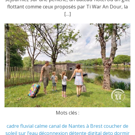
flottant comme ceux proposés par Ti War An Dour, la
[…]
Mots clés :
cadre fluvial
calme
canal de Nantes à Brest
coucher de
soleil sur l’eau
déconnexion
détente
digital deto
dormir