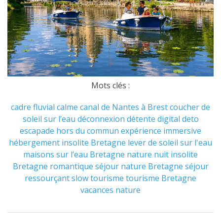
Mots clés :
cadre fluvial
calme
canal de Nantes à Brest
coucher de
soleil sur l’eau
déconnexion
détente
digital deto
escapade hors du commun
expérience immersive
hébergement insolite Bretagne
lever de soleil sur l'eau
maisons sur l’eau Bretagne
nature
nuit insolite
Bretagne
romantique
séjour nature Bretagne
séjour
ressourçant
slow tourisme
tourisme Bretagne
vacances nature