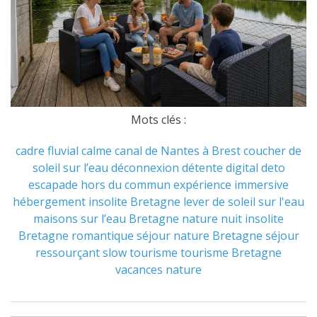
Mots clés :
cadre fluvial
calme
canal de Nantes à Brest
coucher de
soleil sur l’eau
déconnexion
détente
digital deto
escapade hors du commun
expérience immersive
hébergement insolite Bretagne
lever de soleil sur l'eau
maisons sur l’eau Bretagne
nature
nuit insolite
Bretagne
romantique
séjour nature Bretagne
séjour
ressourçant
slow tourisme
tourisme Bretagne
vacances nature