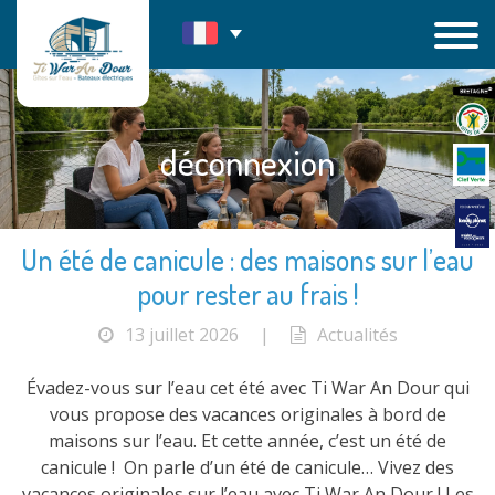
Passer
au
contenu
déconnexion
Un été de canicule : des maisons sur l’eau
pour rester au frais !
13 juillet 2026
|
Actualités
Évadez-vous sur l’eau cet été avec Ti War An Dour qui
vous propose des vacances originales à bord de
maisons sur l’eau. Et cette année, c’est un été de
canicule ! On parle d’un été de canicule… Vivez des
vacances originales sur l’eau avec Ti War An Dour ! Les