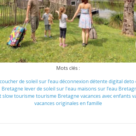
Mots clés :
coucher de soleil sur l’eau
déconnexion
détente
digital deto
e Bretagne
lever de soleil sur l'eau
maisons sur l’eau Bretag
t
slow tourisme
tourisme Bretagne
vacances avec enfants
v
vacances originales en famille