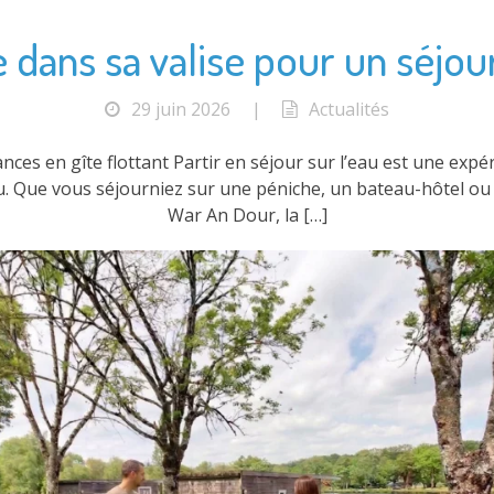
dans sa valise pour un séjour
29 juin 2026
|
Actualités
ces en gîte flottant Partir en séjour sur l’eau est une exp
eau. Que vous séjourniez sur une péniche, un bateau-hôtel o
War An Dour, la […]