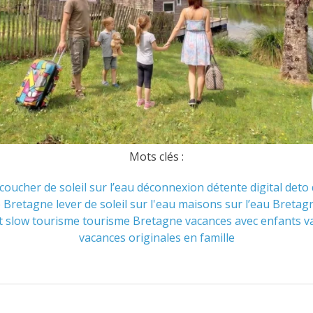
Mots clés :
coucher de soleil sur l’eau
déconnexion
détente
digital deto
e Bretagne
lever de soleil sur l'eau
maisons sur l’eau Bretag
t
slow tourisme
tourisme Bretagne
vacances avec enfants
v
vacances originales en famille