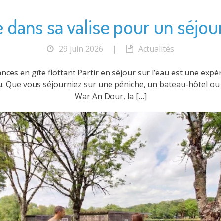
dans sa valise pour un séjour
29 juin 2026
|
Actualités
ces en gîte flottant Partir en séjour sur l’eau est une exp
eau. Que vous séjourniez sur une péniche, un bateau-hôtel o
War An Dour, la […]