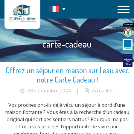
Passer
au
contenu
carte-cadeau
Offrez un séjour en maison sur l’eau avec
notre Carte Cadeau !
23 septembre 2024
|
Actualités
Vos proches ont-ils déjà vécu un séjour à bord d’une
maison flottante ? Vous êtes à la recherche d’un cadeau
original qui sort des sentiers battus ? Pourquoi ne pas
offrir à vos proches l’opportunité de vivre une
expérience hors du commun grâce à nos cartes