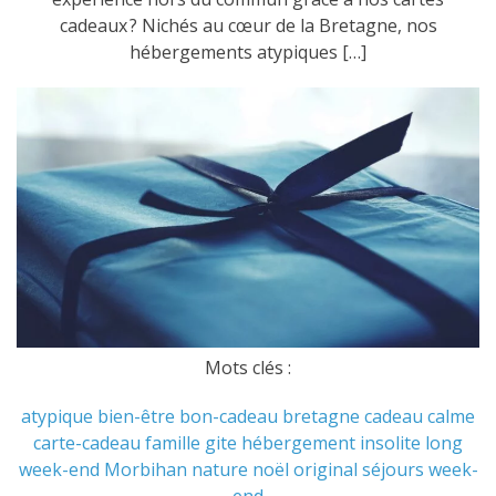
cadeaux ? Nichés au cœur de la Bretagne, nos
hébergements atypiques […]
Mots clés :
atypique
bien-être
bon-cadeau
bretagne
cadeau
calme
carte-cadeau
famille
gite
hébergement
insolite
long
week-end
Morbihan
nature
noël
original
séjours
week-