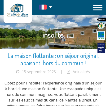
Passer
au
contenu
insolite
La maison flottante : un séjour original,
apaisant, hors du commun !
15 septembre 2025
|
Actualités
Optez pour l’insolite : l’expérience originale d’un séjour
à bord d’une maison flottante Une escapade unique et
hors du commun Imaginez-vous flottant paisiblement
sur les eaux calmes du canal de Nantes à Brest. En
même temps, se faire bercer par les mouvements de