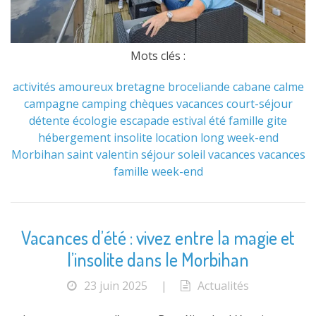
Mots clés :
activités
amoureux
bretagne
broceliande
cabane
calme
campagne
camping
chèques vacances
court-séjour
détente
écologie
escapade
estival
été
famille
gite
hébergement
insolite
location
long week-end
Morbihan
saint valentin
séjour
soleil
vacances
vacances
famille
week-end
Vacances d’été : vivez entre la magie et
l’insolite dans le Morbihan
23 juin 2025
|
Actualités