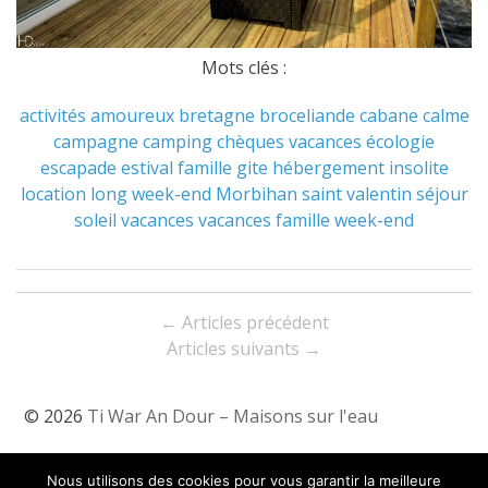
Mots clés :
activités
amoureux
bretagne
broceliande
cabane
calme
campagne
camping
chèques vacances
écologie
escapade
estival
famille
gite
hébergement
insolite
location
long week-end
Morbihan
saint valentin
séjour
soleil
vacances
vacances famille
week-end
Navigation
←
Articles précédent
entre
Articles suivants
→
les
© 2026
Ti War An Dour – Maisons sur l'eau
articles
Tarifs & Dispos
Nous utilisons des cookies pour vous garantir la meilleure