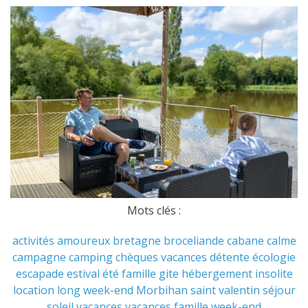
Mots clés :
activités
amoureux
bretagne
broceliande
cabane
calme
campagne
camping
chèques vacances
détente
écologie
escapade
estival
été
famille
gite
hébergement
insolite
location
long week-end
Morbihan
saint valentin
séjour
soleil
vacances
vacances famille
week-end