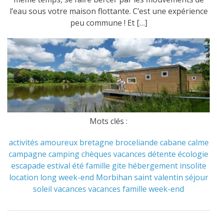
l’eau sous votre maison flottante. C’est une expérience
peu commune ! Et […]
Mots clés :
activités
amoureux
bretagne
broceliande
cabane
calme
campagne
camping
chèques vacances
détente
écologie
escapade
estival
été
famille
gite
hébergement
insolite
location
long week-end
Morbihan
saint valentin
séjour
soleil
vacances
vacances famille
week-end