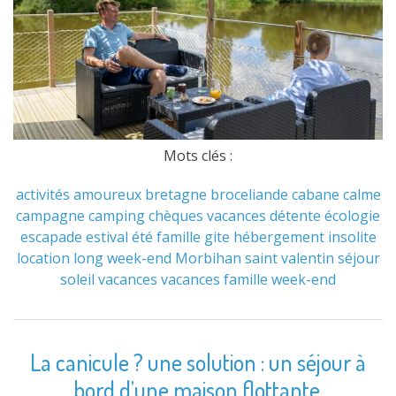
Mots clés :
activités
amoureux
bretagne
broceliande
cabane
calme
campagne
camping
chèques vacances
détente
écologie
escapade
estival
été
famille
gite
hébergement
insolite
location
long week-end
Morbihan
saint valentin
séjour
soleil
vacances
vacances famille
week-end
La canicule ? une solution : un séjour à
bord d’une maison flottante.