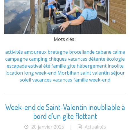
Mots clés :
activités
amoureux
bretagne
broceliande
cabane
calme
campagne
camping
chèques vacances
détente
écologie
escapade
estival
été
famille
gite
hébergement
insolite
location
long week-end
Morbihan
saint valentin
séjour
soleil
vacances
vacances famille
week-end
Week-end de Saint-Valentin inoubliable à
bord d’un gîte flottant
20 janvier 2025
|
Actualités