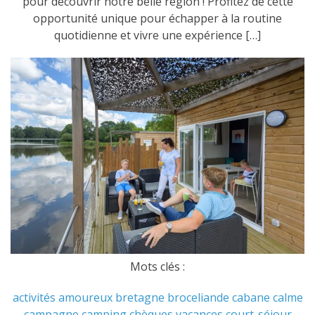
pour découvrir notre belle région ! Profitez de cette
opportunité unique pour échapper à la routine
quotidienne et vivre une expérience […]
Mots clés :
activités
amoureux
bretagne
broceliande
cabane
calme
campagne
camping
chèques vacances
court-séjour