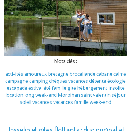
Mots clés :
activités
amoureux
bretagne
broceliande
cabane
calme
campagne
camping
chèques vacances
détente
écologie
escapade
estival
été
famille
gite
hébergement
insolite
location
long week-end
Morbihan
saint valentin
séjour
soleil
vacances
vacances famille
week-end
Josselin et gites flottants : duo original et