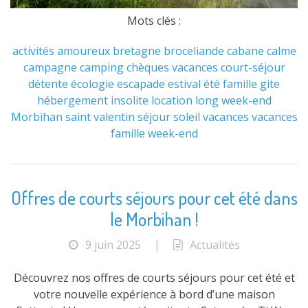
Mots clés :
activités
amoureux
bretagne
broceliande
cabane
calme
campagne
camping
chèques vacances
court-séjour
détente
écologie
escapade
estival
été
famille
gite
hébergement
insolite
location
long week-end
Morbihan
saint valentin
séjour
soleil
vacances
vacances
famille
week-end
Offres de courts séjours pour cet été dans
le Morbihan !
9 juin 2025
|
Actualités
Découvrez nos offres de courts séjours pour cet été et
votre nouvelle expérience à bord d’une maison