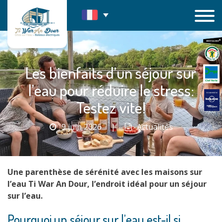
Passer
au
contenu
Les bienfaits d’un séjour sur
l’eau pour réduire le stress:
Testez vite!
9 juin 2026
|
Actualités
Une parenthèse de sérénité avec les maisons sur
l’eau Ti War An Dour, l’endroit idéal pour un séjour
sur l’eau.
Pourquoi un séjour sur l’eau est-il si