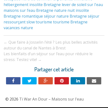
hébergement insolite Bretagne
lever de soleil sur l'eau
maisons sur l’eau Bretagne
nature
nuit insolite
Bretagne
romantique
séjour nature Bretagne
séjour
ressourçant
slow tourisme
tourisme Bretagne
vacances nature
Navigation
←
Que faire à Josselin l’été ? Les plus belles activités
entre
autour du canal de Nantes à Brest
Les bienfaits d’un séjour sur l’eau pour réduire le
les
stress: Testez vite!
→
articles
Partager cet article
© 2026
Ti War An Dour – Maisons sur l'eau