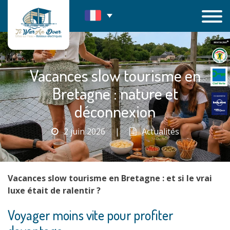
Passer
au
contenu
Vacances slow tourisme en
Bretagne : nature et
déconnexion
2 juin 2026
|
Actualités
Vacances slow tourisme en Bretagne : et si le vrai
luxe était de ralentir ?
Voyager moins vite pour profiter