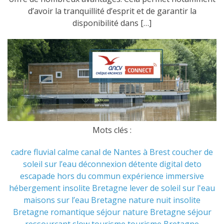
d’avoir la tranquillité d’esprit et de garantir la
disponibilité dans […]
Mots clés :
cadre fluvial
calme
canal de Nantes à Brest
coucher de
soleil sur l’eau
déconnexion
détente
digital deto
escapade hors du commun
expérience immersive
hébergement insolite Bretagne
lever de soleil sur l'eau
maisons sur l’eau Bretagne
nature
nuit insolite
Bretagne
romantique
séjour nature Bretagne
séjour