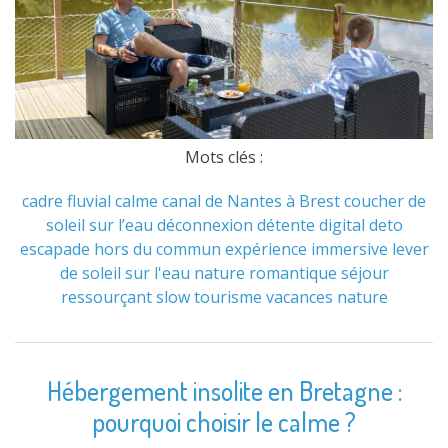
Mots clés :
cadre fluvial
calme
canal de Nantes à Brest
coucher de
soleil sur l’eau
déconnexion
détente
digital deto
escapade hors du commun
expérience immersive
lever
de soleil sur l'eau
nature
romantique
séjour
ressourçant
slow tourisme
vacances nature
Hébergement insolite en Bretagne :
pourquoi choisir le calme ?