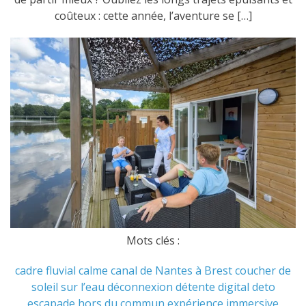
coûteux : cette année, l’aventure se […]
Mots clés :
cadre fluvial
calme
canal de Nantes à Brest
coucher de
soleil sur l’eau
déconnexion
détente
digital deto
escapade hors du commun
expérience immersive