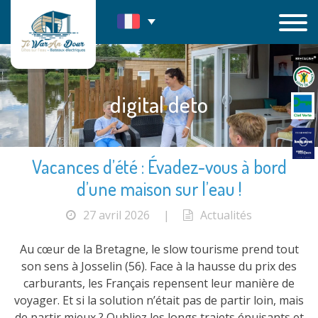
Passer
au
contenu
digital deto
Vacances d’été : Évadez-vous à bord
d’une maison sur l’eau !
27 avril 2026
|
Actualités
Au cœur de la Bretagne, le slow tourisme prend tout
son sens à Josselin (56). Face à la hausse du prix des
carburants, les Français repensent leur manière de
voyager. Et si la solution n’était pas de partir loin, mais
de partir mieux ? Oubliez les longs trajets épuisants et