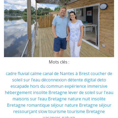
Mots clés :
cadre fluvial
calme
canal de Nantes à Brest
coucher de
soleil sur l’eau
déconnexion
détente
digital deto
escapade hors du commun
expérience immersive
hébergement insolite Bretagne
lever de soleil sur l'eau
maisons sur l’eau Bretagne
nature
nuit insolite
Bretagne
romantique
séjour nature Bretagne
séjour
ressourçant
slow tourisme
tourisme Bretagne
vacances nature