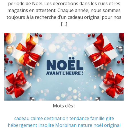
période de Noël. Les décorations dans les rues et les
magasins en attestent. Chaque année, nous sommes
toujours à la recherche d’un cadeau original pour nos
[…]
Mots clés :
cadeau
calme
destination tendance
famille
gite
hébergement
insolite
Morbihan
nature
noël
original