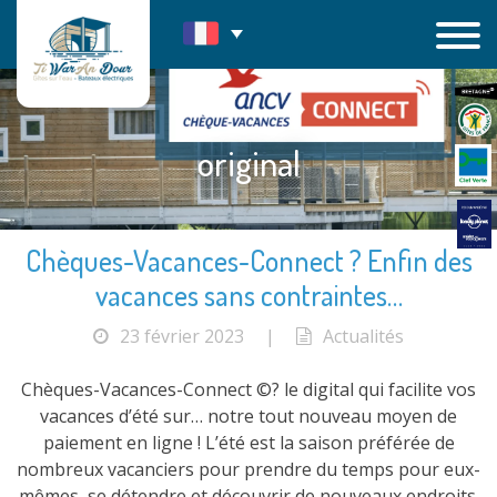
Passer
au
contenu
original
Chèques-Vacances-Connect ? Enfin des
vacances sans contraintes…
23 février 2023
|
Actualités
Chèques-Vacances-Connect ©? le digital qui facilite vos
vacances d’été sur… notre tout nouveau moyen de
paiement en ligne ! L’été est la saison préférée de
nombreux vacanciers pour prendre du temps pour eux-
mêmes, se détendre et découvrir de nouveaux endroits.