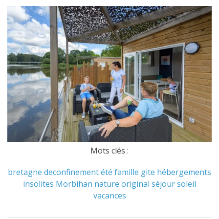
Mots clés :
bretagne
deconfinement
été
famille
gite
hébergements
insolites
Morbihan
nature
original
séjour
soleil
vacances