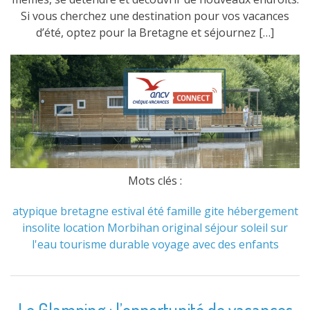
Si vous cherchez une destination pour vos vacances
d’été, optez pour la Bretagne et séjournez […]
Mots clés :
atypique
bretagne
estival
été
famille
gite
hébergement
insolite
location
Morbihan
original
séjour
soleil
sur
l'eau
tourisme durable
voyage avec des enfants
Le Glamping : l’opportunité de vacances