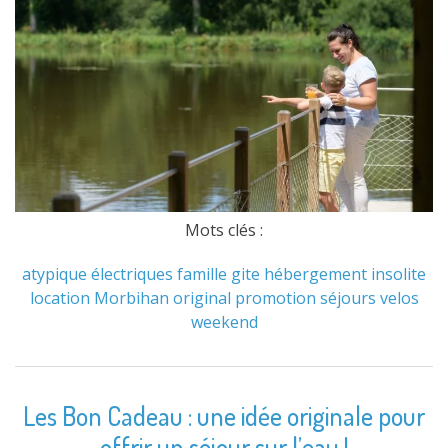
Mots clés :
atypique
électriques
famille
gite
hébergement
insolite
location
Morbihan
original
promotion
séjours
velos
weekend
Les Bon Cadeau : une idée originale pour
offrir un séjour sur l’eau !