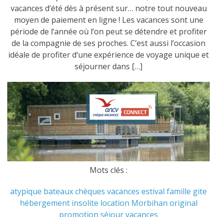
vacances d’été dès à présent sur… notre tout nouveau
moyen de paiement en ligne ! Les vacances sont une
période de l‘année où l‘on peut se détendre et profiter
de la compagnie de ses proches. C’est aussi l’occasion
idéale de profiter d‘une expérience de voyage unique et
séjourner dans […]
Mots clés :
atypique
bateaux
chèques vacances
estival
famille
gite
hébergement
insolite
location
Morbihan
original
promotion
séjour
vacances