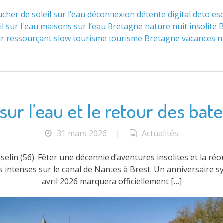
cher de soleil sur l’eau
déconnexion
détente
digital deto
es
il sur l'eau
maisons sur l’eau Bretagne
nature
nuit insolite
ur ressourçant
slow tourisme
tourisme Bretagne
vacances n
sur l’eau et le retour des bate
31 mars 2026
|
Actualités
elin (56). Fêter une décennie d’aventures insolites et la ré
s intenses sur le canal de Nantes à Brest. Un anniversaire s
avril 2026 marquera officiellement […]