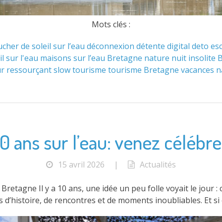
Mots clés :
cher de soleil sur l’eau
déconnexion
détente
digital deto
es
il sur l'eau
maisons sur l’eau Bretagne
nature
nuit insolite
ur ressourçant
slow tourisme
tourisme Bretagne
vacances n
0 ans sur l’eau: venez célébrer
15 avril 2026
|
Actualités
etagne Il y a 10 ans, une idée un peu folle voyait le jour :
d’histoire, de rencontres et de moments inoubliables. Et si c’