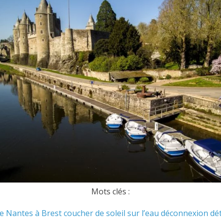
Mots clés :
de Nantes à Brest
coucher de soleil sur l’eau
déconnexion
dé