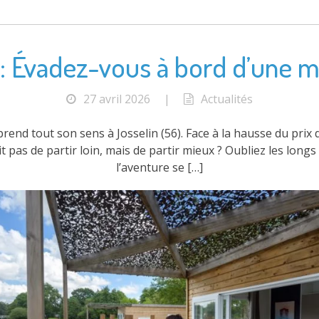
: Évadez-vous à bord d’une ma
27 avril 2026
|
Actualités
rend tout son sens à Josselin (56). Face à la hausse du prix 
it pas de partir loin, mais de partir mieux ? Oubliez les longs
l’aventure se […]