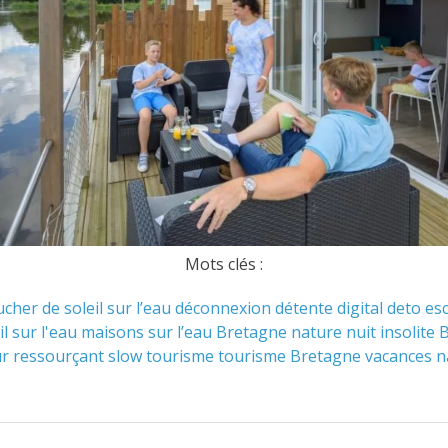
Mots clés :
cher de soleil sur l’eau
déconnexion
détente
digital deto
es
il sur l'eau
maisons sur l’eau Bretagne
nature
nuit insolite
ur ressourçant
slow tourisme
tourisme Bretagne
vacances n