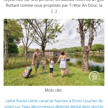
flottant comme ceux proposés par Ti War An Dour, la
[…]
Mots clés :
cadre fluvial
calme
canal de Nantes à Brest
coucher de
soleil sur l’eau
déconnexion
détente
digital deto
dormir