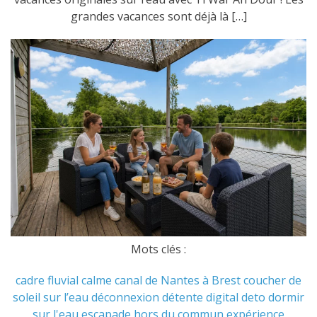
grandes vacances sont déjà là […]
Mots clés :
cadre fluvial
calme
canal de Nantes à Brest
coucher de
soleil sur l’eau
déconnexion
détente
digital deto
dormir
sur l'eau
escapade hors du commun
expérience