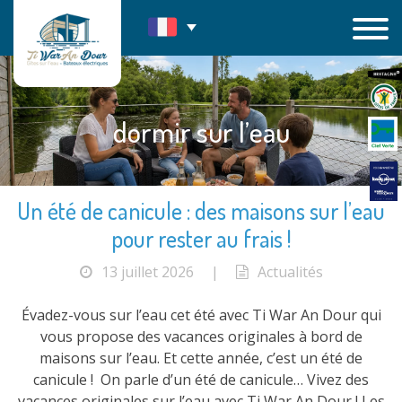
Passer
au
contenu
dormir sur l’eau
Un été de canicule : des maisons sur l’eau
pour rester au frais !
13 juillet 2026
|
Actualités
Évadez-vous sur l’eau cet été avec Ti War An Dour qui
vous propose des vacances originales à bord de
maisons sur l’eau. Et cette année, c’est un été de
canicule ! On parle d’un été de canicule… Vivez des
vacances originales sur l’eau avec Ti War An Dour ! Les